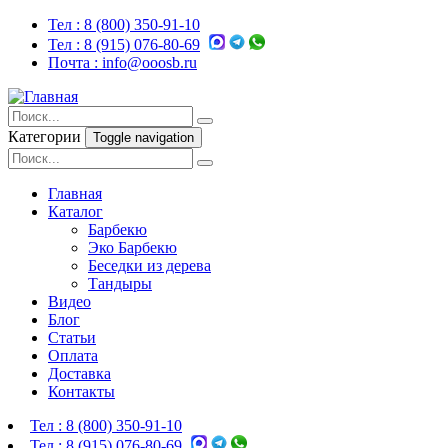
Тел :
8 (800) 350-91-10
Тел :
8 (915) 076-80-69
Почта :
info@ooosb.ru
Категории
Toggle navigation
Главная
Каталог
Барбекю
Эко Барбекю
Беседки из дерева
Тандыры
Видео
Блог
Статьи
Оплата
Доставка
Контакты
Тел :
8 (800) 350-91-10
Тел :
8 (915) 076-80-69