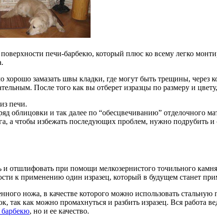
поверхности печи-барбекю, который плюс ко всему легко монтир
.
 хорошо замазать швы кладки, где могут быть трещины, через ко
тельным. После того как вы отберет изразцы по размеру и цвет
из печи.
ряд облицовки и так далее по “обесцвечиванию” отделочного ма
уга, а чтобы избежать последующих проблем, нужно подрубить и 
 и отшлифовать при помощи мелкозернистого точильного камня. 
ости к применению один изразец, который в будущем станет пр
ного ножа, в качестве которого можно использовать стальную 
, так как можно промахнуться и разбить изразец. Вся работа вед
 барбекю
, но и ее качество.