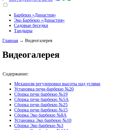
Барбекю «Династия»
Эко Барбекю «Династия»
Садовые беседки
Тандыры
Главная
→
Видеогалерея
Видеогалерея
Содержание:
Механизм регулировки высоты над углями
Установка печи-барбекю №20
Сборка печи барбекю №19
Сборка печи барбекю №5А
Сборка печи барбекю №25
Сборка печи барбекю №15
Сборка Эко барбекю №8А
Установка Эко барбекю №10
Сборка Эко барбекю №3