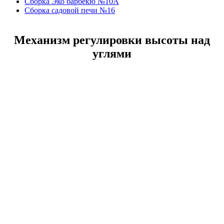
Сборка Эко барбекю №10А
Сборка садовой печи №16
Механизм регулировки высоты над
углями