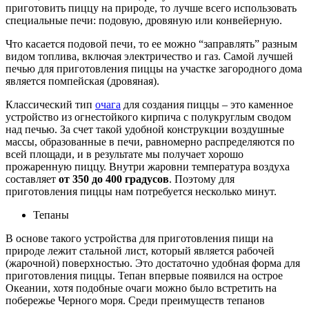
приготовить пиццу на природе, то лучше всего использовать
специальные печи: подовую, дровяную или конвейерную.
Что касается подовой печи, то ее можно “заправлять” разным
видом топлива, включая электричество и газ. Самой лучшей
печью для приготовления пиццы на участке загородного дома
является помпейская (дровяная).
Классический тип
очага
для создания пиццы – это каменное
устройство из огнестойкого кирпича с полукруглым сводом
над печью. За счет такой удобной конструкции воздушные
массы, образованные в печи, равномерно распределяются по
всей площади, и в результате мы получает хорошо
прожаренную пиццу. Внутри жаровни температура воздуха
составляет
от 350 до 400 градусов
. Поэтому для
приготовления пиццы нам потребуется несколько минут.
Тепаны
В основе такого устройства для приготовления пищи на
природе лежит стальной лист, который является рабочей
(жарочной) поверхностью. Это достаточно удобная форма для
приготовления пиццы. Тепан впервые появился на острое
Океании, хотя подобные очаги можно было встретить на
побережье Черного моря. Среди преимуществ тепанов