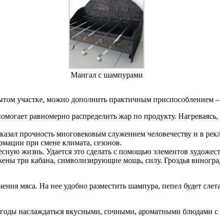
Мангал с шампурами
рытом участке, можно дополнить практичным приспособлением – 
 помогает равномерно распределить жар по продукту. Нагреваясь,
казал прочность многовековым служением человечеству и в рекла
ормации при смене климата, сезонов.
есную жизнь. Удается это сделать с помощью элементов художе
ены три кабана, символизирующие мощь, силу. Гроздья виногр
ния мяса. На нее удобно разместить шампура, пепел будет слета
ие годы наслаждаться вкусными, сочными, ароматными блюдами с