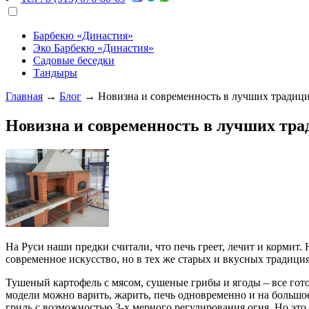
Барбекю «Династия»
Эко Барбекю «Династия»
Садовые беседки
Тандыры
Главная
→
Блог
→
Новизна и современность в лучших традици
Новизна и современность в лучших тра
На Руси наши предки считали, что печь греет, лечит и кормит
современное искусство, но в тех же старых и вкусных традици
Тушеный картофель с мясом, сушеные грибы и ягоды – все го
модели можно варить, жарить, печь одновременно и на большое 
гриль с возможностью 3-х мерного регулирования огня. Но это 