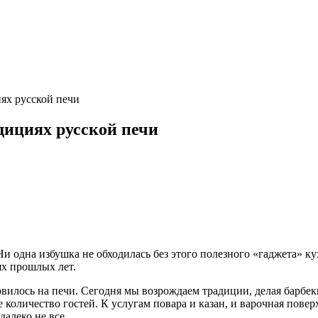
ях русской печи
дициях русской печи
. Ни одна избушка не обходилась без этого полезного «гаджета»
ях прошлых лет.
товилось на печи. Сегодня мы возрождаем традиции, делая бар
количество гостей. К услугам повара и казан, и варочная повер
далеко не все.