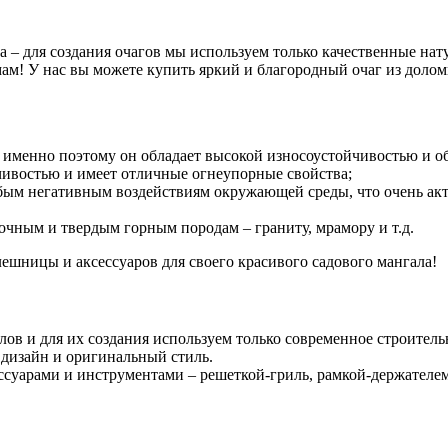
 – для создания очагов мы используем только качественные на
м! У нас вы можете купить яркий и благородный очаг из доломи
 именно поэтому он обладает высокой износоустойчивостью и о
ивостью и имеет отличные огнеупорные свойства;
бым негативным воздействиям окружающей среды, что очень акт
очным и твердым горным породам – граниту, мрамору и т.д.
ешницы и аксессуаров для своего красивого садового мангала!
ов и для их создания используем только современное строитель
 дизайн и оригинальный стиль.
уарами и инструментами – решеткой-гриль, рамкой-держателем 