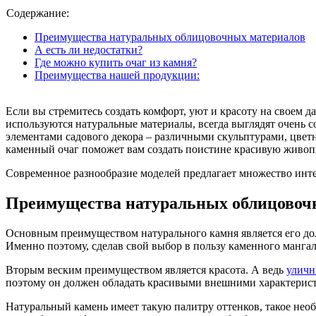
Содержание:
Преимущества натуральных облицовочных материалов
А есть ли недостатки?
Где можно купить очаг из камня?
Преимущества нашей продукции:
Если вы стремитесь создать комфорт, уют и красоту на своем д
используются натуральные материалы, всегда выглядят очень 
элементами садового декора – различными скульптурами, цвет
каменный очаг поможет вам создать поистине красивую живо
Современное разнообразие моделей предлагает множество интер
Преимущества натуральных облицовоч
Основным преимуществом натурального камня является его дол
Именно поэтому, сделав свой выбор в пользу каменного мангала
Вторым веским преимуществом является красота. А ведь
уличн
поэтому он должен обладать красивыми внешними характерис
Натуральный камень имеет такую палитру оттенков, такое нео