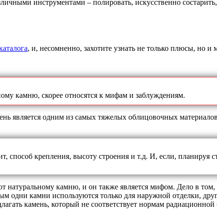
зличными инструментами – полировать, искусственно состарить,
каталога
, и, несомненно, захотите узнать не только плюсы, но 
ому камню, скорее относятся к мифам и заблуждениям.
амень является одним из самых тяжелых облицовочных материало
 способ крепления, высоту строения и т.д. И, если, планируя с
т натуральному камню, и он также является мифом. Дело в том
рым одни камни используются только для наружной отделки, дру
длагать камень, который не соответствует нормам радиационной 