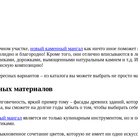
ачном участке,
новый каменный мангал
как ничто иное поможет в
солидно и благородно! Кроме того, они отлично вписываются в
никами, дорожками, вымощенными натуральным камнем и т.д. И, 
писную композицию!
есных вариантов – из каталога вы можете выбрать не просто ма
ных материалов
говечность, яркий пример тому – фасады древних зданий, котор
, вы сможете на долгие годы забыть о том, чтобы выбирать себе
ый мангал
является не только кулинарным инструментом, но и
тиками.
быкновенное сочетание цветов, которую не имеет ни один искус