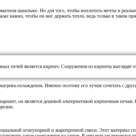
оматном шашлыке. Но для того, чтобы воплотить мечты в реаль
кже важно, чтобы он мог держать тепло, ведь только в таком п
ных печей является кирпич. Сооружения из кирпича выглядят оч
 нагрева-охлаждения. Именно поэтому его лучше сочетать с дру
ариант, он является дешевой альтернативой кирпичным печам. Н
ррозии.
ециальной огнеупорной и жаропрочной смеси. Этот материал с
я установить такое сооружение на улице. В чем еще заключаются