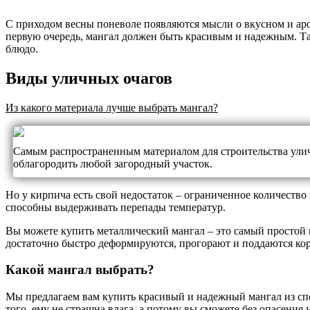
С приходом весны поневоле появляются мысли о вкусном и ар
первую очередь, мангал должен быть красивым и надежным. Та
блюдо.
Виды уличных очагов
Из какого материала лучше выбрать мангал?
Самым распространенным материалом для строительства улич
облагородить любой загородный участок.
Но у кирпича есть свой недостаток – ограниченное количество
способны выдерживать перепады температур.
Вы можете купить металлический мангал – это самый простой в
достаточно быстро деформируются, прогорают и поддаются ко
Какой мангал выбрать?
Мы предлагаем вам купить красивый и надежный мангал из сп
того, ему не страшна влага, а потому вы сможете без опасени