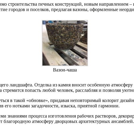
мимо строительства печных конструкций, новым направлением – 
тие городов и поселков, предлагая вазоны, оформленные неорди
Вазон-чаша
щего ландшафта. Отделка из камня вносит особенную атмосферу
стремится попасть любой человек, расслабляя и позволяя уютно
ться в такой «обновке», придавая неповторимый колорит дизай
нив его нотками загадочности, изыска, приятной гармонии.
ми знаниями процесса изготовления рабочих растворов, декори
ают благородную атмосферу дворцовых архитектурных ансамблей