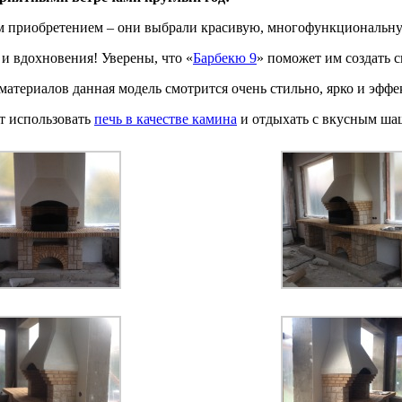
м приобретением – они выбрали красивую, многофункциональ
и вдохновения! Уверены, что «
Барбекю 9
» поможет им создать 
териалов данная модель смотрится очень стильно, ярко и эффе
ет использовать
печь в качестве камина
и отдыхать с вкусным ша