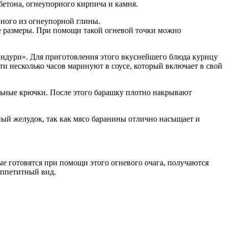
бетона, огнеупорного кирпича и камня.
нного из огнеупорной глины.
ие размеры. При помощи такой огневой точки можно
тандури». Для приготовления этого вкуснейшего блюда курицу
ти несколько часов маринуют в соусе, который включает в свой
льные крючки. После этого барашку плотно накрывают
ный желудок, так как мясо баранины отлично насыщает и
ые готовятся при помощи этого огневого очага, получаются
аппетитный вид.