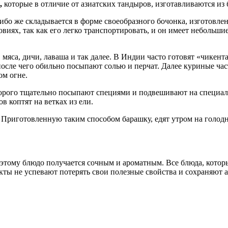
,
которые в отличие от азиатских тандыров, изготавливаются из 
ибо же складывается в форме своеобразного бочонка, изготовле
иях, так как его легко транспортировать, и он имеет небольш
 мяса, дичи, лаваша и так далее. В Индии часто готовят «чикен
осле чего обильно посыпают солью и перчат. Далее куриные час
ом огне.
торого тщательно посыпают специями и подвешивают на специа
в коптят на ветках из ели.
. Приготовленную таким способом барашку, едят утром на голод
оэтому блюдо получается сочным и ароматным. Все блюда, котор
кты не успевают потерять свои полезные свойства и сохраняют 