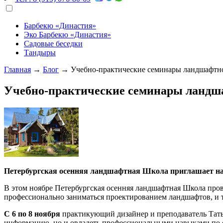
Барбекю «Династия»
Эко Барбекю «Династия»
Садовые беседки
Тандыры
Главная
→
Блог
→
Учебно-практические семинары ландшафтн
Учебно-практические семинары ландш
Петербургская осенняя ландшафтная Школа приглашает на
В этом ноябре Петербургская осенняя ландшафтная Школа пров
профессионально заниматься проектированием ландшафтов, и те
С 6 по 8 ноября
практикующий дизайнер и преподаватель Татья
информацию, но и овладеть профессиональными навыками по с