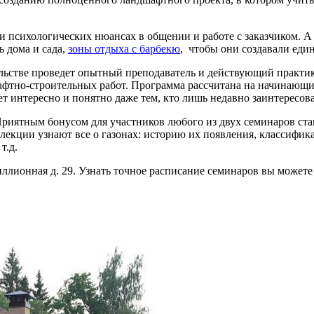
 и психологических нюансах в общении и работе с заказчиком. А 
ь дома и сада,
зоны отдыха с барбекю
, чтобы они создавали еди
ьстве проведет опытный преподаватель и действующий практик Е
фтно-строительных работ. Программа рассчитана на начинающи
ет интересно и понятно даже тем, кто лишь недавно заинтересов
риятным бонусом для участников любого из двух семинаров стан
екции узнают все о газонах: историю их появления, классифика
т.д.
иллионная д. 29. Узнать точное расписание семинаров вы может