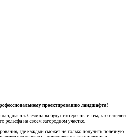
профессиональному проектированию ландшафта!
 ландшафта. Семинары будут интересны и тем, кто нацелен
о рельефа на своем загородном участке.
рования, где каждый сможет не только получить полезную
аются все аспекты – эстетические, технические и