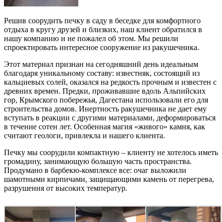
Решив соорудить печку в саду в беседке для комфортного
отдыха в кругу друзей и близких, наш клиент обратился в
нашу компанию и не пожалел об этом. Мы решили
спроектировать интересное сооружение из ракушечника.
Этот материал признан на сегодняшний день идеальным
благодаря уникальному составу: известняк, состоящий из
кальциевых солей, оказался на редкость прочным и известен с
древних времен. Предки, проживавшие вдоль Альпийских
гор, Крымского побережья, Дагестана использовали его для
строительства домов. Инертность ракушечника не дает ему
вступать в реакции с другими материалами, деформироваться
в течение сотен лет. Особенная магия «живого» камня, как
считают геологи, привлекла и нашего клиента.
Печку мы соорудили компактную – клиенту не хотелось иметь
громадину, занимающую большую часть пространства.
Продумано в барбекю-комплексе все: очаг выложили
шамотными кирпичами, защищающими камень от перегрева,
разрушения от высоких температур.