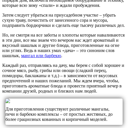
порядок дом, включить необходимое оборудование и технику,
которые всю зиму «спали» и ждали пробуждения.
Затем следует убраться на приусадебном участке – убрать
сухую траву, почистить от занесенного сора и мусора,
подправить бордюрчики и сделать еще тысячу различных дел.
Но, не смотря на все заботы и хлопоты которые наваливаются
в эти дни, все мы знаем что вечером нас ждет ароматный и
вкусный шашлык и другие блюда, приготовленные на огне
или углях. Ведь в наших умах «дача» – это синоним слов
шашлык,
мангал или барбекю
.
Каждый раз, отправляясь на дачу, мы берем с собой хорошее и
сочное мясо, рыбу, грибы или овощи (сладкий перец,
помидоры, баклажаны и т.д.) – в зависимости от вкусовых
предпочтений и наших пожеланий. Мы ждем вчера, чтобы,
приготовить ароматные блюда и провести приятный вечер в
компании друзей, родных и близких нам людей.
Для приготовления существуют различные мангалы,
печи и барбекю комплексы – от простых жестяных, до
более грациозных кованных и кирпичный моделей.