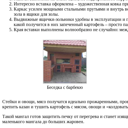
Интересно вставка оформлена – художественная ковка п
Каркас усилен мощными стальными прутьями и внутрь вст
зола в ящики для золы.
Выдвижные ящички-зольники удобны в эксплуатации и по
какой получится в них запеченный картофель – просто п
Края вставки выполнены волнообразно не случайно: межд
Беседка с барбекю
Стейки и овощи, мясо получатся идеально прожаренными, пров
крепить казан и тушить картофель с мясом, овощи и «колдова
Такой мангал готов защитить печку от перегрева и станет из
маленького мангала до больших жаровен.