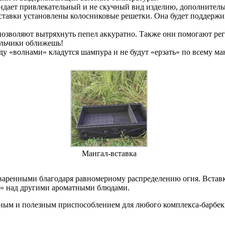
ридает привлекательный и не скучный вид изделию, дополнитель
авки установлены колосниковые решетки. Она будет поддержива
зволяют вытряхнуть пепел аккуратно. Также они помогают регу
альчики оближешь!
у «волнами» кладутся шампура и не будут «ерзать» по всему ман
Мангал-вставка
аренными благодаря равномерному распределению огня. Вставка
ть» над другими ароматными блюдами.
ящным и полезным приспособлением для любого комплекса-барбе