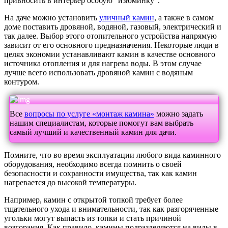
привносить в интерьер особую “изюминку”.
На даче можно установить
уличный камин
, а также в самом
доме поставить дровяной, водяной, газовый, электрический и
так далее. Выбор этого отопительного устройства напрямую
зависит от его основного предназначения. Некоторые люди в
целях экономии устанавливают камин в качестве основного
источника отопления и для нагрева воды. В этом случае
лучше всего использовать дровяной камин с водяным
контуром.
Все
вопросы по услуге «монтаж камина»
можно задать
нашим специалистам, которые помогут вам выбрать
самый лучший и качественный камин для дачи.
Помните, что во время эксплуатации любого вида каминного
оборудования, необходимо всегда помнить о своей
безопасности и сохранности имущества, так как камин
нагревается до высокой температуры.
Например, камин с открытой топкой требует более
тщательного ухода и внимательности, так как разгоряченные
угольки могут выпасть из топки и стать причиной
возгорания. Как правило, камины подразделяются на виды в