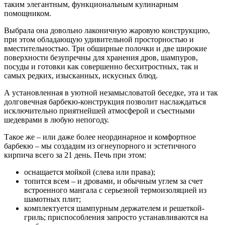
таким элегантным, функциональным кулинарным
помощником.
Выбрала она довольно лаконичную жаровую конструкцию,
при этом обладающую удивительной просторностью и
вместительностью. Три обширные полочки и две широкие
поверхности безупречны для хранения дров, шампуров,
посуды и готовки как совершенно бесхитростных, так и
самых редких, изысканных, искусных блюд.
А установленная в уютной незамысловатой беседке, эта и так
долговечная барбекю-конструкция позволит наслаждаться
исключительно приятнейшей атмосферой и съестными
шедеврами в любую непогоду.
Такое же – или даже более неординарное и комфортное
барбекю – мы создадим из огнеупорного и эстетичного
кирпича всего за 21 день. Печь при этом:
оснащается мойкой (слева или права);
топится всем – и дровами, и обычным углем за счет
встроенного мангала с серьезной термоизоляцией из
шамотных плит;
комплектуется шампурным держателем и решеткой-
гриль; приспособления запросто устанавливаются на