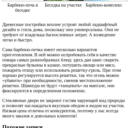
Барбекю-печь в
Беседка на участке
Барбекю-комплекс
беседке
Древесные постройки вполне устроят любой ладшафтный
дизайн и стиль дома, поскольку они универсальны. Они не
требуют от владельца баснословных затрат. А возведение
легко и быстро.
Сама барбекю-печка имеет несколько вариантов
приготовления. В ней можно испробовать себя в качестве
повара самых разнообразных блюд: здесь дан шанс сварить
прекрасные бульоны в казане, потушить овощи или мясо,
пожарить птицу или использовать решетку-гриль. При этом
хорошо регулируется высота решетки, так что огонь можно
«убавить» при необходимости, сменив местоположение
решетки. Шампура не будут «танцевать» на мангале, они
фиксируются в определенном положении.
Стеклянные двери не закроют гостям чарующий вид природы
и позволят наслаждаться вкусным обедом и видом на участок.
Низкая цена отлична от конкурентов, поэтому у нас всегда
много заказов и довольных клиентов!
Похожие записи