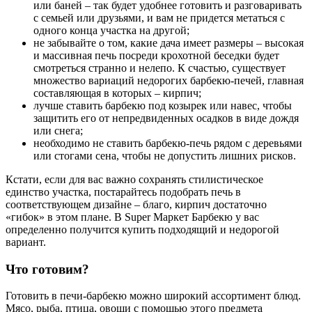
или баней – так будет удобнее готовить и разговаривать
с семьей или друзьями, и вам не придется метаться с
одного конца участка на другой;
не забывайте о том, какие дача имеет размеры – высокая
и массивная печь посреди крохотной беседки будет
смотреться странно и нелепо. К счастью, существует
множество вариаций недорогих барбекю-печей, главная
составляющая в которых – кирпич;
лучше ставить барбекю под козырек или навес, чтобы
защитить его от непредвиденных осадков в виде дождя
или снега;
необходимо не ставить барбекю-печь рядом с деревьями
или стогами сена, чтобы не допустить лишних рисков.
Кстати, если для вас важно сохранять стилистическое
единство участка, постарайтесь подобрать печь в
соответствующем дизайне – благо, кирпич достаточно
«гибок» в этом плане. В Super Маркет Барбекю у вас
определенно получится купить подходящий и недорогой
вариант.
Что готовим?
Готовить в печи-барбекю можно широкий ассортимент блюд.
Мясо, рыба, птица, овощи с помощью этого предмета