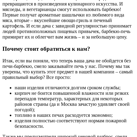
превращаются в произведения кулинарного искусства. И
мясоеды, и вегетарианцы смогут использовать барбекю!
Первые получат ароматные шашлычки из любимого вида
мяса, вторые – вкуснейшие овощи-гриль и печеный
картофель. И если дача с завидной регулярностью принимает
людей противоположных пищевых привычек, барбекю-печь
примирит их и облегчит вам жизнь – и за небольшую цену.
Почему стоит обратиться к нам?
Итак, если вы поняли, что теперь ваша дача не обойдется без
печи-барбекю, смело заказывайте печь у нас. Почему мы так
уверены, что купить этот предмет в нашей компании – самый
правильный выбор? Все просто:
наши изделия отличаются долгим сроком службы;
кирпич не боится повышенной влажности или резких
перепадов температур, характерных для некоторых
районов страны (да и Москва зачастую удивляет своей
погодой);
топливо в наших печах расходуется экономно;
изделия полностью соответствуют нормам пожарной
безопасности.
Также мы предусмотрели широкий ценовой разброс, среди