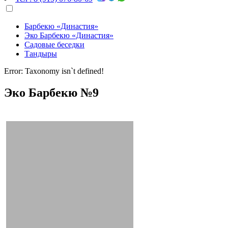
Барбекю «Династия»
Эко Барбекю «Династия»
Садовые беседки
Тандыры
Error: Taxonomy isn`t defined!
Эко Барбекю №9