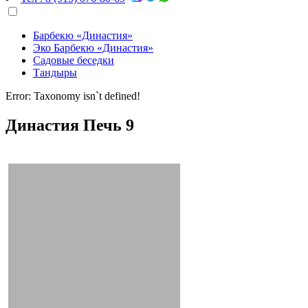
Барбекю «Династия»
Эко Барбекю «Династия»
Садовые беседки
Тандыры
Error: Taxonomy isn`t defined!
Династия Печь 9