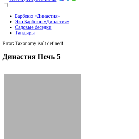
Барбекю «Династия»
Эко Барбекю «Династия»
Садовые беседки
Тандыры
Error: Taxonomy isn`t defined!
Династия Печь 5