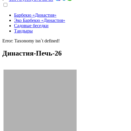
Барбекю «Династия»
Эко Барбекю «Династия»
Садовые беседки
Тандыры
Error: Taxonomy isn`t defined!
Династия-Печь-26