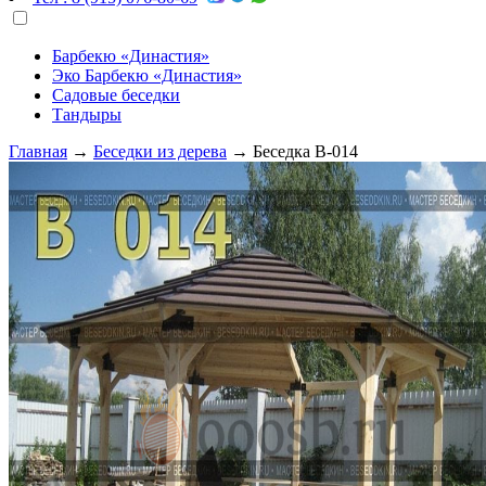
Барбекю «Династия»
Эко Барбекю «Династия»
Садовые беседки
Тандыры
Главная
→
Беседки из дерева
→
Беседка В-014