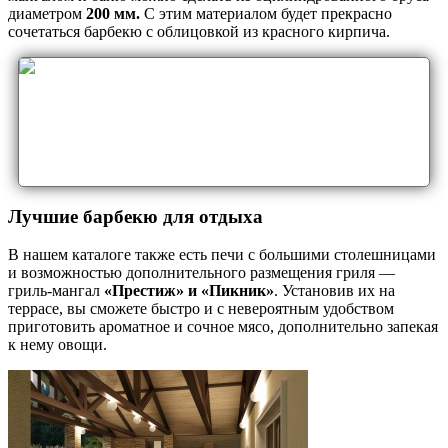
диаметром
200 мм.
С этим материалом будет прекрасно
сочетаться барбекю с облицовкой из красного кирпича.
В нашем каталоге есть два прекрасных варианта такой
печи – «Дачная Кантри» и «Элит». Эти две компактные
модели можно установить на террасе или на веранде, где
вы сможете готовить и сразу же подавать на стол ваши
блюда.
Лучшие барбекю для отдыха
В нашем каталоге также есть печи с большими столешницами
и возможностью дополнительного размещения гриля —
гриль-мангал
«Престиж» и «Пикник»
. Установив их на
террасе, вы сможете быстро и с невероятным удобством
приготовить ароматное и сочное мясо, дополнительно запекая
к нему овощи.