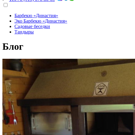
Барбекю «Династия»
Эко Барбекю «Династия»
Садовые беседки
Тандыры
Блог